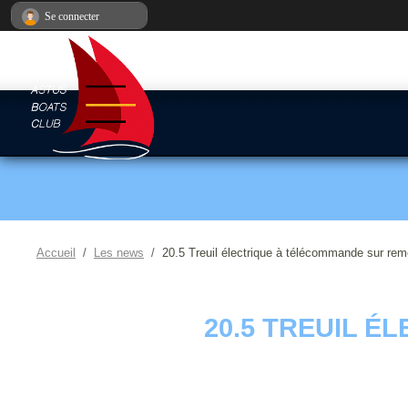
Panneau de gestion des cookies
Se connecter
Accueil
Les news
20.5 Treuil électrique à télécommande sur re
20.5 TREUIL 