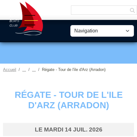
Panneau de gestion des cookies
Accueil
Régate - Tour de l'ile d'Arz (Arradon)
RÉGATE - TOUR DE L'ILE
D'ARZ (ARRADON)
LE
MARDI
14
JUIL.
2026